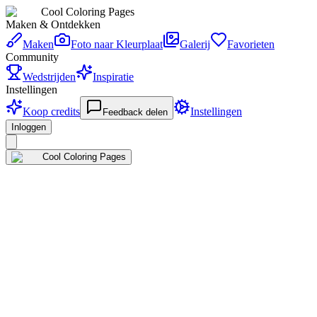
Cool Coloring Pages
Maken & Ontdekken
Maken
Foto naar Kleurplaat
Galerij
Favorieten
Community
Wedstrijden
Inspiratie
Instellingen
Koop credits
Instellingen
Feedback delen
Inloggen
Cool Coloring Pages